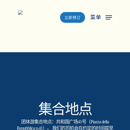
Skip
to
菜单
立即预订
main
content
集合地点
团体游集合地点：共和国广场41号（Piazza della
Repubblica n.41）。 我们的司机会在约定的时间提早